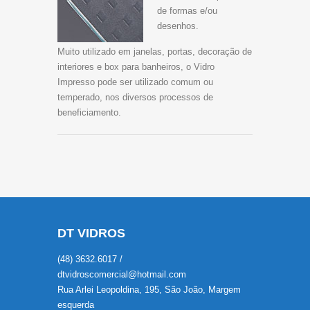
de formas e/ou
desenhos.
Muito utilizado em janelas, portas, decoração de
interiores e box para banheiros, o Vidro
Impresso pode ser utilizado comum ou
temperado, nos diversos processos de
beneficiamento.
DT VIDROS
(48) 3632.6017 /
dtvidroscomercial@hotmail.com
Rua Arlei Leopoldina, 195, São João, Margem
esquerda