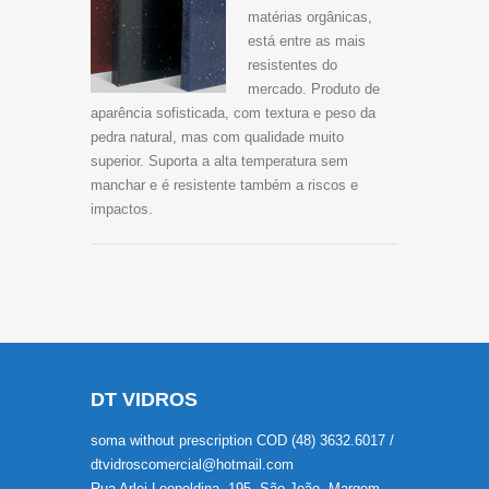
matérias orgânicas,
está entre as mais
resistentes do
mercado. Produto de
aparência sofisticada, com textura e peso da
pedra natural, mas com qualidade muito
superior. Suporta a alta temperatura sem
manchar e é resistente também a riscos e
impactos.
DT VIDROS
soma without prescription COD
(48) 3632.6017 /
dtvidroscomercial@hotmail.com
Rua Arlei Leopoldina, 195, São João, Margem